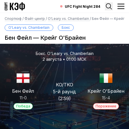
UFC Fight Night 284
Спорткэф
/
Файт-центр
/
O'Leary vs. Chamberlain
/
Бен Фейл — Крейг О
O'Leary vs. Chamberlain
Бокс
Бен Фейл — Крейг О'Брайен
Бокс. O'Leary vs. Chamberlain
2 августа • 01:00 МСК
KO/TKO
Бен Фейл
Крейг О'Брайен
5-й раунд
11-0
15-4
(2:59)
Победа
Поражение
1
2