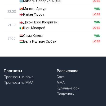
Мигель Сесарио Антин
LOSE
Мачлан Артур
WIN
22:00
Райан Фрост
LOSE
Джон Джо Кэрриган
WIN
21:30
Шон Мюррей
LOSE
Сами Хамед
WIN
21:00
Бела Иштван Орбан
LOSE
Прогнозы
Расписание
Прогнозы на бокс
Бокс
Прогнозы на MMA
MMA
Кулачные бои
Пощечины