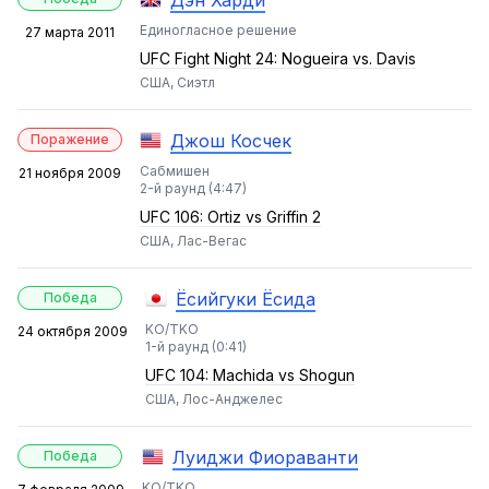
Дэн Харди
Единогласное решение
27 марта 2011
UFC Fight Night 24: Nogueira vs. Davis
США, Сиэтл
Джош Косчек
Поражение
Сабмишен
21 ноября 2009
2-й раунд (4:47)
UFC 106: Ortiz vs Griffin 2
США, Лас-Вегас
Ёсийгуки Ёсида
Победа
KO/TKO
24 октября 2009
1-й раунд (0:41)
UFC 104: Machida vs Shogun
США, Лос-Анджелес
Луиджи Фиораванти
Победа
KO/TKO