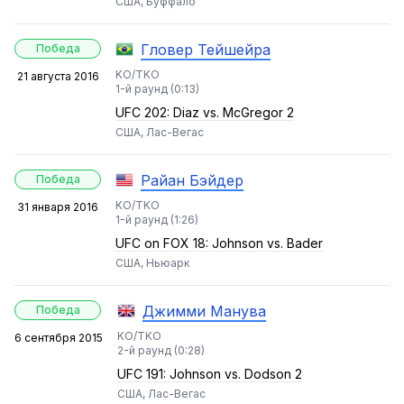
США, Буффало
Гловер Тейшейра
Победа
KO/TKO
21 августа 2016
1-й раунд (0:13)
UFC 202: Diaz vs. McGregor 2
США, Лас-Вегас
Райан Бэйдер
Победа
KO/TKO
31 января 2016
1-й раунд (1:26)
UFC on FOX 18: Johnson vs. Bader
США, Ньюарк
Джимми Манува
Победа
KO/TKO
6 сентября 2015
2-й раунд (0:28)
UFC 191: Johnson vs. Dodson 2
США, Лас-Вегас