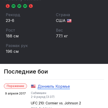
L
W
W
W
L
Рекорд
Страна
23-6
США
Рост
Вес
188 см
77.1 кг
Размах рук
196 см
Последние бои
Дэниель Кормье
Поражение
Сабмишен
9 апреля 2017
2-й раунд (3:37)
UFC 210: Cormier vs. Johnson 2