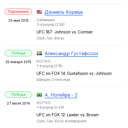
Дэниель Кормье
Поражение
Сабмишен
24 мая 2015
3-й раунд (2:39)
UFC 187: Johnson vs. Cormier
США, Лас-Вегас
Александр Густафссон
Победа
KO/TKO
25 января 2015
1-й раунд (2:15)
UFC on FOX 14: Gustafsson vs. Johnson
Швеция, Стокгольм
А. Ногейра - 2
Победа
KO/TKO
27 июля 2014
1-й раунд (0:44)
UFC on FOX 12: Lawler vs. Brown
США, Сан-Хосе, Калифорния