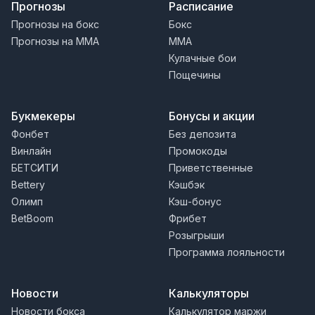
Прогнозы
Расписание
Прогнозы на бокс
Бокс
Прогнозы на MMA
MMA
Кулачные бои
Пощечины
Букмекеры
Бонусы и акции
Фонбет
Без депозита
Винлайн
Промокоды
БЕТСИТИ
Приветственные
Bettery
Кэшбэк
Олимп
Кэш-бонус
BetBoom
Фрибет
Розыгрыши
Программа лояльности
Новости
Калькуляторы
Новости бокса
Калькулятор маржи