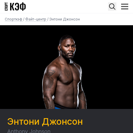
Спорткэф
/
Файт-центр
/
Энтони Джонсон
Энтони Джонсон
Anthony Johnson