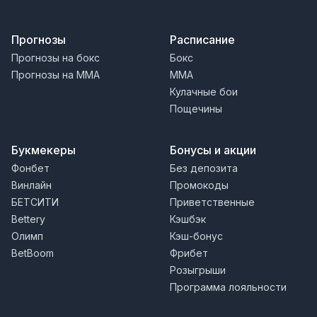
Прогнозы
Расписание
Прогнозы на бокс
Бокс
Прогнозы на MMA
MMA
Кулачные бои
Пощечины
Букмекеры
Бонусы и акции
Фонбет
Без депозита
Винлайн
Промокоды
БЕТСИТИ
Приветственные
Bettery
Кэшбэк
Олимп
Кэш-бонус
BetBoom
Фрибет
Розыгрыши
Программа лояльности