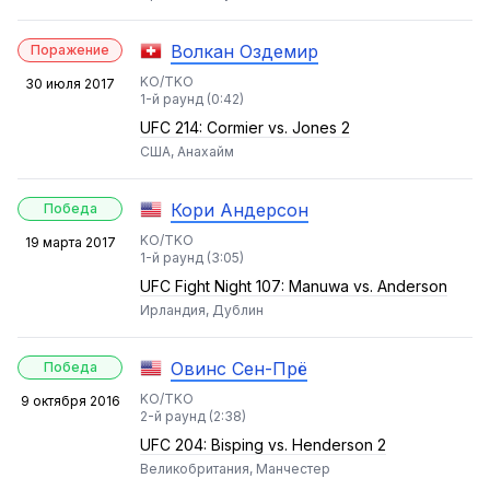
Волкан Оздемир
Поражение
KO/TKO
30 июля 2017
1-й раунд (0:42)
UFC 214: Cormier vs. Jones 2
США, Анахайм
Кори Андерсон
Победа
KO/TKO
19 марта 2017
1-й раунд (3:05)
UFC Fight Night 107: Manuwa vs. Anderson
Ирландия, Дублин
Овинс Сен-Прё
Победа
KO/TKO
9 октября 2016
2-й раунд (2:38)
UFC 204: Bisping vs. Henderson 2
Великобритания, Манчестер