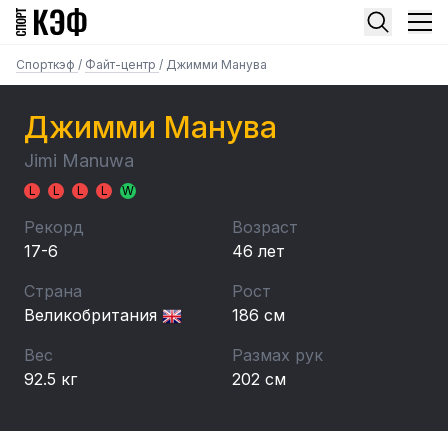
Спорткэф
/
Файт-центр
/
Джимми Манува
Джимми Манува
Jimi Manuwa
L
L
L
L
W
Рекорд
Возраст
17-6
46 лет
Страна
Рост
Великобритания
186 см
Вес
Размах рук
92.5 кг
202 см