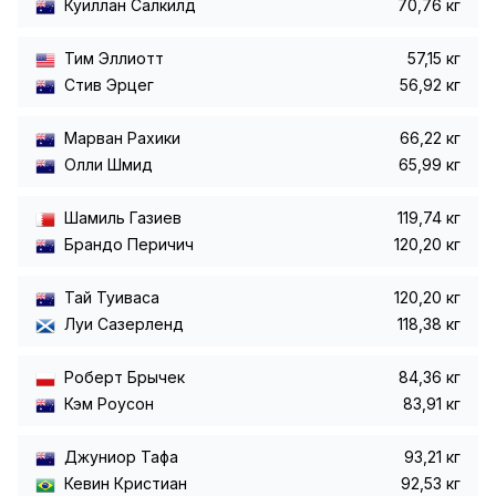
Куиллан Салкилд
70,76 кг
Тим Эллиотт
57,15 кг
Стив Эрцег
56,92 кг
Марван Рахики
66,22 кг
Олли Шмид
65,99 кг
Шамиль Газиев
119,74 кг
Брандо Перичич
120,20 кг
Тай Туиваса
120,20 кг
Луи Сазерленд
118,38 кг
Роберт Брычек
84,36 кг
Кэм Роусон
83,91 кг
Джуниор Тафа
93,21 кг
Кевин Кристиан
92,53 кг