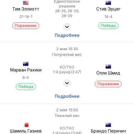
Единогласное
решение
Тим Эллиотт
Стив Эрцег
28-29, 28-29,
28-29
21-14-1
14-4
Поражение
Победа
Подробнее
2 мая 15:30
Полулегкий вес
KO/TKO
Марван Рахики
1-й раунд (2:47)
Олли Шмид
8-0
Поражение
Победа
Подробнее
2 мая 15:00
Тяжелый вес
KO/TKO
Шамиль Газиев
Брандо Перичич
2-й раунд (3:44)