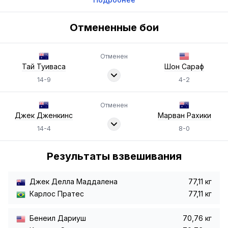
Отмененные бои
Отменен
Тай Туиваса
Шон Сараф
14-9
4-2
Отменен
Джек Дженкинс
Марван Рахики
14-4
8-0
Результаты взвешивания
Джек Делла Маддалена
77,11 кг
Карлос Пратес
77,11 кг
Бенеил Дариуш
70,76 кг