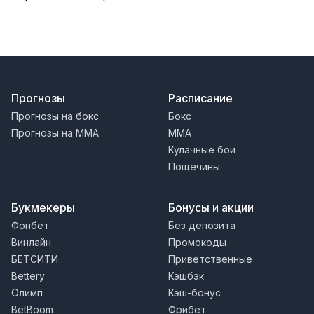
Прогнозы
Расписание
Прогнозы на бокс
Бокс
Прогнозы на MMA
MMA
Кулачные бои
Пощечины
Букмекеры
Бонусы и акции
Фонбет
Без депозита
Винлайн
Промокоды
БЕТСИТИ
Приветственные
Bettery
Кэшбэк
Олимп
Кэш-бонус
BetBoom
Фрибет