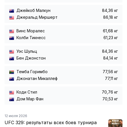
Джейкоб Малкун
84,36 кг
Джеральд Миршерт
86,18 кг
Винс Моралес
61,68 кг
Колби Тикнесс
61,23 кг
Уэс Шульц
84,36 кг
Бен Джонстон
84,14 кг
Темба Горимбо
77,56 кг
Джонатан Микаллеф
77,11 кг
Коди Стил
70,76 кг
Дом Мар Фан
70,53 кг
12 июля 2026
UFC 329: результаты всех боев турнира