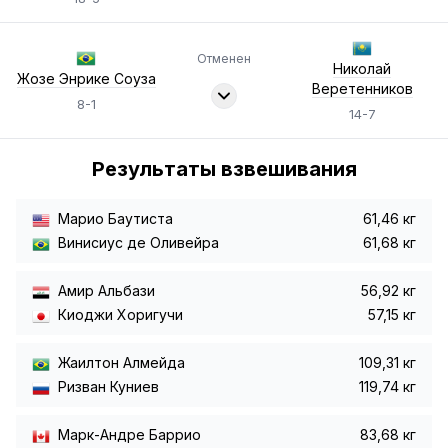
Отменен
Николай
Жозе Энрике Соуза
Веретенников
8-1
14-7
Результаты взвешивания
Марио Баутиста
61,46 кг
Винисиус де Оливейра
61,68 кг
Амир Альбази
56,92 кг
Киоджи Хоригучи
57,15 кг
Жаилтон Алмейда
109,31 кг
Ризван Куниев
119,74 кг
Марк-Андре Баррио
83,68 кг