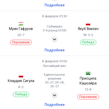
Подробнее
8 февраля 01:30
Сабмишен
Муин Гафуров
Якуб Виклач
3-й раунд (4:59)
20-7
18-3-2
Поражение
Победа
Подробнее
8 февраля 01:00
Легчайший вес
Единогласное
Присцила
решение
Клаудия Сигула
30-27, 29-28,
Кашоэйра
30-27
8-2
13-8
Победа
Поражение
Подробнее