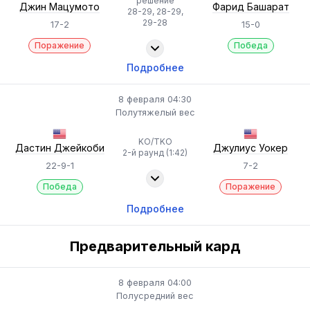
решение
Джин Мацумото
Фарид Башарат
28-29, 28-29,
29-28
17-2
15-0
Поражение
Победа
Подробнее
8 февраля 04:30
Полутяжелый вес
KO/TKO
Дастин Джейкоби
Джулиус Уокер
2-й раунд (1:42)
22-9-1
7-2
Победа
Поражение
Подробнее
Предварительный кард
8 февраля 04:00
Полусредний вес