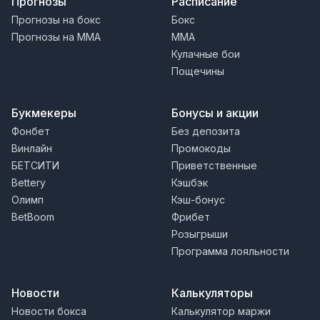
Прогнозы
Расписание
Прогнозы на бокс
Бокс
Прогнозы на MMA
MMA
Кулачные бои
Пощечины
Букмекеры
Бонусы и акции
Фонбет
Без депозита
Винлайн
Промокоды
БЕТСИТИ
Приветственные
Bettery
Кэшбэк
Олимп
Кэш-бонус
BetBoom
Фрибет
Розыгрыши
Программа лояльности
Новости
Калькуляторы
Новости бокса
Калькулятор маржи