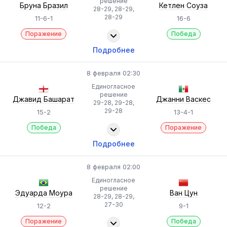
решение
Бруна Бразил
Кетлен Соуза
28-29, 28-29,
28-29
11-6-1
16-6
Поражение
Победа
Подробнее
8 февраля 02:30
Единогласное
решение
Джавид Башарат
Джанни Васкес
29-28, 29-28,
29-28
15-2
13-4-1
Победа
Поражение
Подробнее
8 февраля 02:00
Единогласное
решение
Эдуарда Моура
Ван Цун
28-29, 28-29,
27-30
12-2
9-1
Поражение
Победа