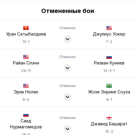
Отмененные бои
Отменен
Уран Сатыбалдиев
Джулиус Уокер
10-1
7-2
Отменен
Райан Спэнн
Ризван Куниев
24-11
14-3-1
Отменен
Эрик Нолан
Жозе Энрике Соуза
8-4
8-1
Отменен
Саид
Джавид Башарат
Нурмагомедов
15-2
18-5