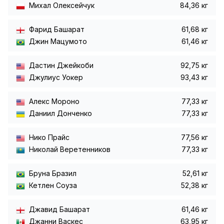
Михал Олексейчук
84,36 кг
Фарид Башарат
61,68 кг
Джин Мацумото
61,46 кг
Дастин Джейкоби
92,75 кг
Джулиус Уокер
93,43 кг
Алекс Мороно
77,33 кг
Даниил Донченко
77,33 кг
Нико Прайс
77,56 кг
Николай Веретенников
77,33 кг
Бруна Бразил
52,61 кг
Кетлен Соуза
52,38 кг
Джавид Башарат
61,46 кг
Джанни Васкес
63,95 кг