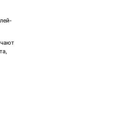
плей-
учают
та,