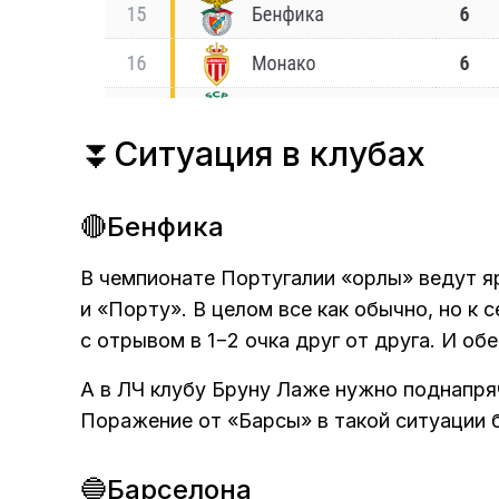
⏬Ситуация в клубах
🔴Бенфика
В чемпионате Португалии «орлы» ведут я
и «Порту». В целом все как обычно, но к
с отрывом в 1−2 очка друг от друга. И о
А в ЛЧ клубу Бруну Лаже нужно поднапря
Поражение от «Барсы» в такой ситуации б
🔵Барселона