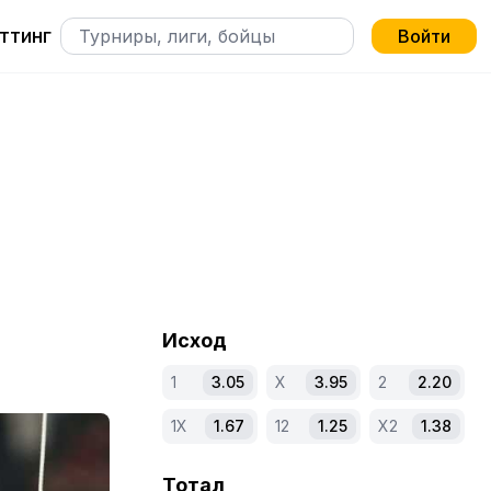
ттинг
Войти
Исход
1
3.05
X
3.95
2
2.20
1X
1.67
12
1.25
X2
1.38
Тотал