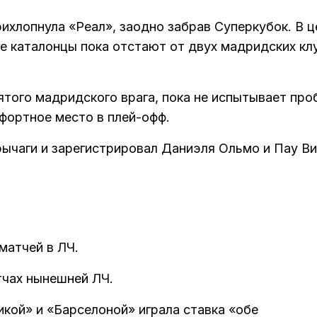
рихлопнула «Реал», заодно забрав Суперкубок. В ц
ге каталонцы пока отстают от двух мадридских кл
лятого мадридского врага, пока не испытывает пр
фортное место в плей-офф.
рычаги и зарегистрировал Даниэля Ольмо и Пау В
матчей в ЛЧ.
тчах нынешней ЛЧ.
кой» и «Барселоной» играла ставка «обе