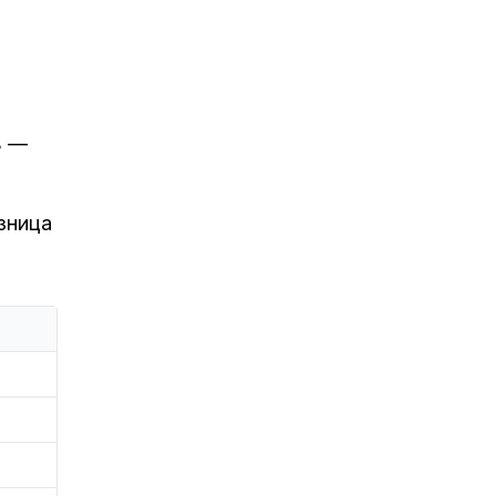
ь —
зница