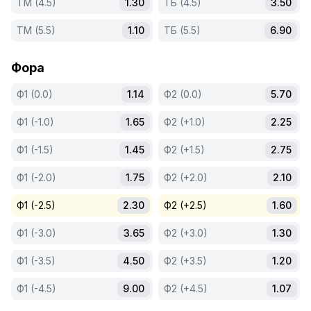
ТМ (4.5)
1.30
ТБ (4.5)
3.50
ТМ (5.5)
1.10
ТБ (5.5)
6.90
Фора
Ф1 (0.0)
1.14
Ф2 (0.0)
5.70
Ф1 (-1.0)
1.65
Ф2 (+1.0)
2.25
Ф1 (-1.5)
1.45
Ф2 (+1.5)
2.75
Ф1 (-2.0)
1.75
Ф2 (+2.0)
2.10
Ф1 (-2.5)
2.30
Ф2 (+2.5)
1.60
Ф1 (-3.0)
3.65
Ф2 (+3.0)
1.30
Ф1 (-3.5)
4.50
Ф2 (+3.5)
1.20
Ф1 (-4.5)
9.00
Ф2 (+4.5)
1.07