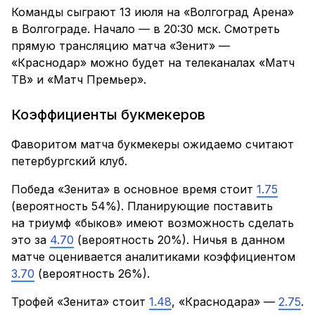
Команды сыграют 13 июля на «Волгоград Арена»
в Волгограде. Начало — в 20:30 мск. Смотреть
прямую трансляцию матча «Зенит» —
«Краснодар» можно будет на телеканалах «Матч
ТВ» и «Матч Премьер».
Коэффициенты букмекеров
Фаворитом матча букмекеры ожидаемо считают
петербургский клуб.
Победа «Зенита» в основное время стоит
1.75
(вероятность 54%). Планирующие поставить
на триумф «быков» имеют возможность сделать
это за
4.70
(вероятность 20%). Ничья в данном
матче оценивается аналитиками коэффициентом
3.70
(вероятность 26%).
Трофей «Зенита» стоит
1.48
, «Краснодара» —
2.75
.