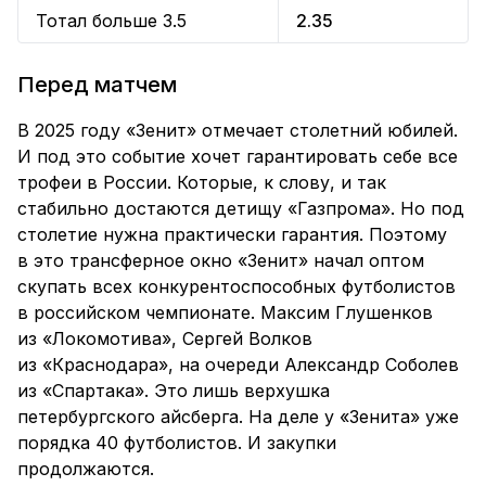
Тотал больше 3.5
2.35
Перед матчем
В 2025 году «Зенит» отмечает столетний юбилей.
И под это событие хочет гарантировать себе все
трофеи в России. Которые, к слову, и так
стабильно достаются детищу «Газпрома». Но под
столетие нужна практически гарантия. Поэтому
в это трансферное окно «Зенит» начал оптом
скупать всех конкурентоспособных футболистов
в российском чемпионате. Максим Глушенков
из «Локомотива», Сергей Волков
из «Краснодара», на очереди Александр Соболев
из «Спартака». Это лишь верхушка
петербургского айсберга. На деле у «Зенита» уже
порядка 40 футболистов. И закупки
продолжаются.