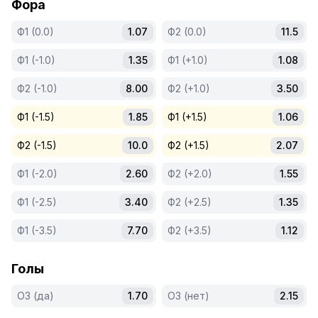
Фора
Ф1 (0.0)
1.07
Ф2 (0.0)
11.5
Ф1 (-1.0)
1.35
Ф1 (+1.0)
1.08
Ф2 (-1.0)
8.00
Ф2 (+1.0)
3.50
Ф1 (-1.5)
1.85
Ф1 (+1.5)
1.06
Ф2 (-1.5)
10.0
Ф2 (+1.5)
2.07
Ф1 (-2.0)
2.60
Ф2 (+2.0)
1.55
Ф1 (-2.5)
3.40
Ф2 (+2.5)
1.35
Ф1 (-3.5)
7.70
Ф2 (+3.5)
1.12
Голы
ОЗ (да)
1.70
ОЗ (нет)
2.15