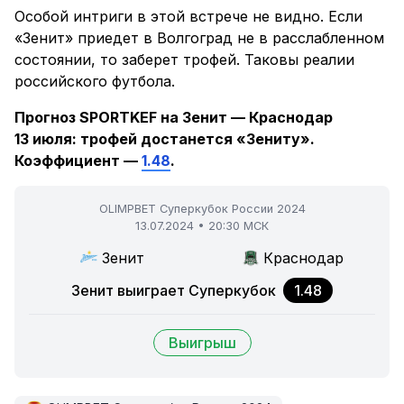
Особой интриги в этой встрече не видно. Если
«Зенит» приедет в Волгоград не в расслабленном
состоянии, то заберет трофей. Таковы реалии
российского футбола.
Прогноз SPORTKEF на Зенит — Краснодар
13 июля: трофей достанется «Зениту».
Коэффициент —
1.48
.
OLIMPBET Суперкубок России 2024
13.07.2024 • 20:30 МСК
Зенит
Краснодар
Зенит выиграет Суперкубок
1.48
Выигрыш