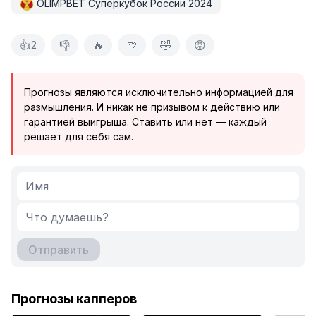
OLIMPBET Суперкубок России 2024
👍
👎
🔥
🍺
🤣
😡
2
Прогнозы являются исключительно информацией для
размышления. И никак не призывом к действию или
гарантией выигрыша. Ставить или нет — каждый
решает для себя сам.
Отправить
Прогнозы капперов