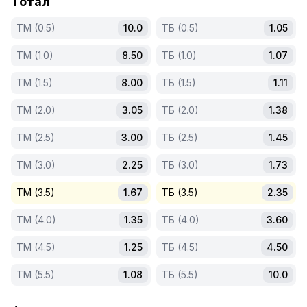
Тотал
ТМ (0.5)
10.0
ТБ (0.5)
1.05
ТМ (1.0)
8.50
ТБ (1.0)
1.07
ТМ (1.5)
8.00
ТБ (1.5)
1.11
ТМ (2.0)
3.05
ТБ (2.0)
1.38
ТМ (2.5)
3.00
ТБ (2.5)
1.45
ТМ (3.0)
2.25
ТБ (3.0)
1.73
ТМ (3.5)
1.67
ТБ (3.5)
2.35
ТМ (4.0)
1.35
ТБ (4.0)
3.60
ТМ (4.5)
1.25
ТБ (4.5)
4.50
ТМ (5.5)
1.08
ТБ (5.5)
10.0