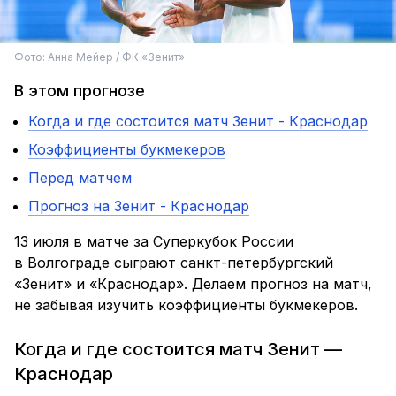
Фото: Анна Мейер / ФК «Зенит»
В этом прогнозе
Когда и где состоится матч Зенит - Краснодар
Коэффициенты букмекеров
Перед матчем
Прогноз на Зенит - Краснодар
13 июля в матче за Суперкубок России
в Волгограде сыграют санкт-петербургский
«Зенит» и «Краснодар». Делаем прогноз на матч,
не забывая изучить коэффициенты букмекеров.
Когда и где состоится матч Зенит —
Краснодар