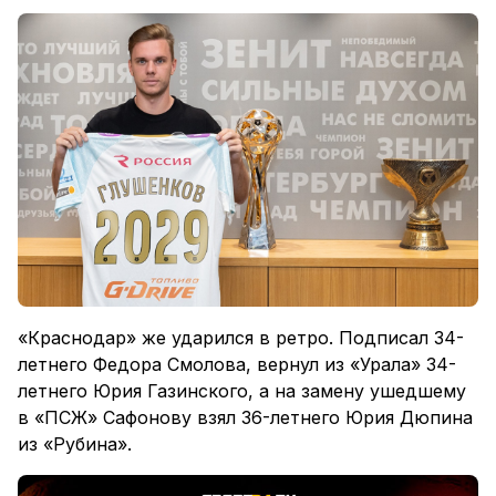
«Краснодар» же ударился в ретро. Подписал 34-
летнего Федора Смолова, вернул из «Урала» 34-
летнего Юрия Газинского, а на замену ушедшему
в «ПСЖ» Сафонову взял 36-летнего Юрия Дюпина
из «Рубина».