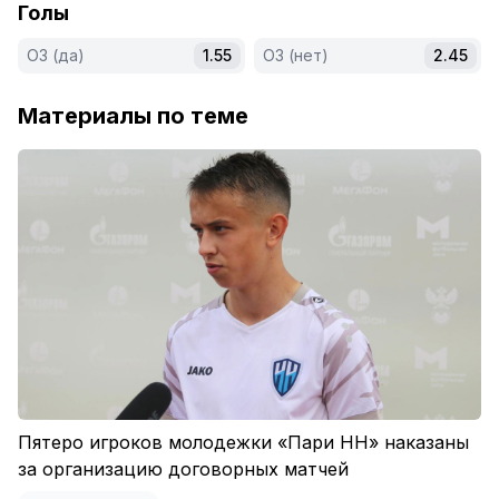
Голы
ОЗ (да)
1.55
ОЗ (нет)
2.45
Материалы по теме
Пятеро игроков молодежки «Пари НН» наказаны
за организацию договорных матчей