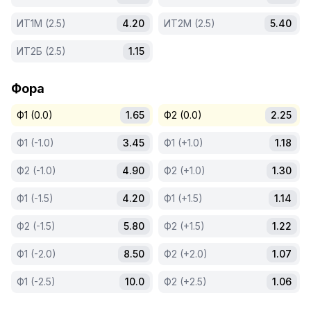
ИТ1М (2.5)
4.20
ИТ2М (2.5)
5.40
ИТ2Б (2.5)
1.15
Фора
Ф1 (0.0)
1.65
Ф2 (0.0)
2.25
Ф1 (-1.0)
3.45
Ф1 (+1.0)
1.18
Ф2 (-1.0)
4.90
Ф2 (+1.0)
1.30
Ф1 (-1.5)
4.20
Ф1 (+1.5)
1.14
Ф2 (-1.5)
5.80
Ф2 (+1.5)
1.22
Ф1 (-2.0)
8.50
Ф2 (+2.0)
1.07
Ф1 (-2.5)
10.0
Ф2 (+2.5)
1.06