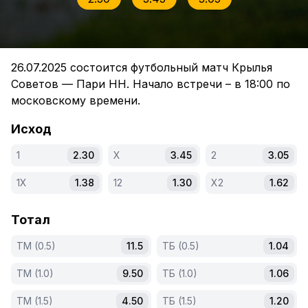
26.07.2025 состоится футбольный матч Крылья
Советов — Пари НН. Начало встречи – в 18:00 по
московскому времени.
Исход
1
2.30
X
3.45
2
3.05
1X
1.38
12
1.30
X2
1.62
Тотал
ТМ (0.5)
11.5
ТБ (0.5)
1.04
ТМ (1.0)
9.50
ТБ (1.0)
1.06
ТМ (1.5)
4.50
ТБ (1.5)
1.20