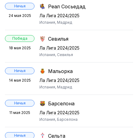
Реал Сосьедад
Ничья
Ла Лига 2024/2025
24 мая 2025
Испания, Мадрид
Севилья
Победа
Ла Лига 2024/2025
18 мая 2025
Испания, Севилья
Мальорка
Ничья
Ла Лига 2024/2025
14 мая 2025
Испания, Мадрид
Барселона
Ничья
Ла Лига 2024/2025
11 мая 2025
Испания, Барселона
Сельта
Ничья