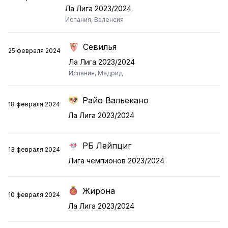
Ла Лига 2023/2024
Испания, Валенсия
Севилья
25 февраля 2024
Ла Лига 2023/2024
Испания, Мадрид
Райо Вальекано
18 февраля 2024
Ла Лига 2023/2024
РБ Лейпциг
13 февраля 2024
Лига чемпионов 2023/2024
Жирона
10 февраля 2024
Ла Лига 2023/2024