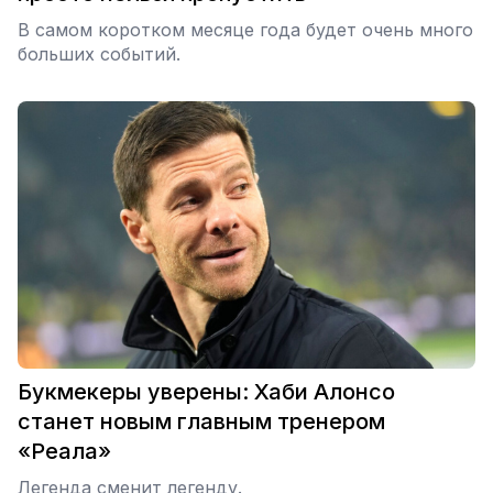
В самом коротком месяце года будет очень много
больших событий.
Букмекеры уверены: Хаби Алонсо
станет новым главным тренером
«Реала»
Легенда сменит легенду.