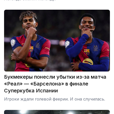
Букмекеры понесли убытки из-за матча
«Реал» — «Барселона» в финале
Суперкубка Испании
Игроки ждали голевой феерии. И она случилась.