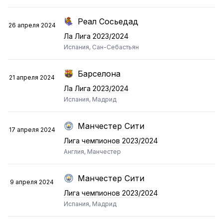
Реал Сосьедад
26 апреля 2024
Ла Лига 2023/2024
Испания, Сан-Себастьян
Барселона
21 апреля 2024
Ла Лига 2023/2024
Испания, Мадрид
Манчестер Сити
17 апреля 2024
Лига чемпионов 2023/2024
Англия, Манчестер
Манчестер Сити
9 апреля 2024
Лига чемпионов 2023/2024
Испания, Мадрид