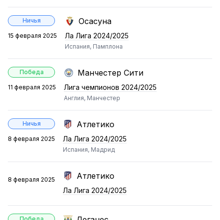
Осасуна
Ничья
Ла Лига 2024/2025
15 февраля 2025
Испания, Памплона
Манчестер Сити
Победа
Лига чемпионов 2024/2025
11 февраля 2025
Англия, Манчестер
Атлетико
Ничья
Ла Лига 2024/2025
8 февраля 2025
Испания, Мадрид
Атлетико
8 февраля 2025
Ла Лига 2024/2025
Леганес
Победа