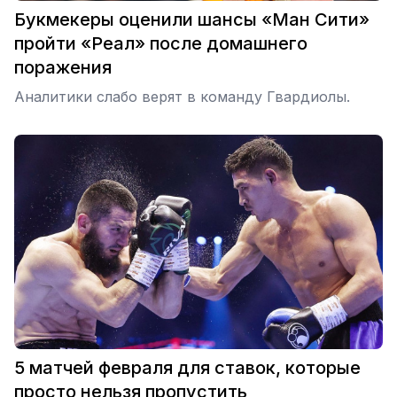
Букмекеры оценили шансы «Ман Сити»
пройти «Реал» после домашнего
поражения
Аналитики слабо верят в команду Гвардиолы.
5 матчей февраля для ставок, которые
просто нельзя пропустить