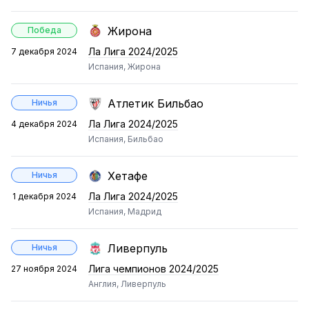
Жирона
Победа
Ла Лига 2024/2025
7 декабря 2024
Испания, Жирона
Атлетик Бильбао
Ничья
Ла Лига 2024/2025
4 декабря 2024
Испания, Бильбао
Хетафе
Ничья
Ла Лига 2024/2025
1 декабря 2024
Испания, Мадрид
Ливерпуль
Ничья
Лига чемпионов 2024/2025
27 ноября 2024
Англия, Ливерпуль