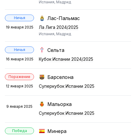
Испания, Мадрид
Лас-Пальмас
Ничья
Ла Лига 2024/2025
19 января 2025
Испания, Мадрид
Сельта
Ничья
Кубок Испании 2024/2025
16 января 2025
Барселона
Поражение
Суперкубок Испании 2025
12 января 2025
Мальорка
9 января 2025
Суперкубок Испании 2025
Минера
Победа