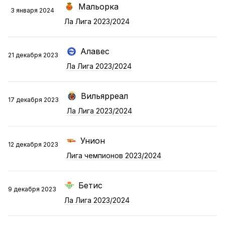
Мальорка
3 января 2024
Ла Лига 2023/2024
Алавес
21 декабря 2023
Ла Лига 2023/2024
Вильярреал
17 декабря 2023
Ла Лига 2023/2024
Унион
12 декабря 2023
Лига чемпионов 2023/2024
Бетис
9 декабря 2023
Ла Лига 2023/2024