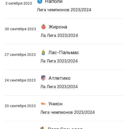
Наполи
3 октября 2023
Лига чемпионов 2023/2024
Жирона
30 сентября 2023
Ла Лига 2023/2024
Лас-Пальмас
27 сентября 2023
Ла Лига 2023/2024
Атлетико
24 сентября 2023
Ла Лига 2023/2024
Унион
20 сентября 2023
Лига чемпионов 2023/2024