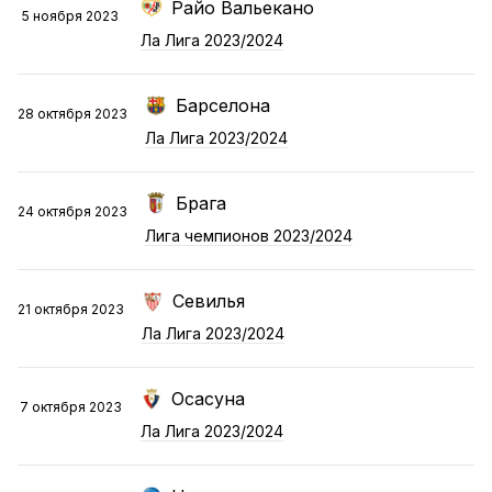
Райо Вальекано
5 ноября 2023
Ла Лига 2023/2024
Барселона
28 октября 2023
Ла Лига 2023/2024
Брага
24 октября 2023
Лига чемпионов 2023/2024
Севилья
21 октября 2023
Ла Лига 2023/2024
Осасуна
7 октября 2023
Ла Лига 2023/2024