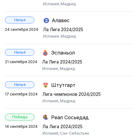
Испания, Мадрид
Алавес
Ничья
Ла Лига 2024/2025
24 сентября 2024
Испания, Мадрид
Эспаньол
Ничья
Ла Лига 2024/2025
21 сентября 2024
Испания, Мадрид
Штутгарт
Ничья
Лига чемпионов 2024/2025
17 сентября 2024
Испания, Мадрид
Реал Сосьедад
Победа
Ла Лига 2024/2025
14 сентября 2024
Испания, Сан-Себастьян