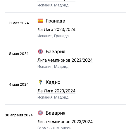
Испания, Мадрид
Гранада
11 мая 2024
Ла Лига 2023/2024
Испания, Гранада
Бавария
8 мая 2024
Лига чемпионов 2023/2024
Испания, Мадрид
Кадис
4 мая 2024
Ла Лига 2023/2024
Испания, Мадрид
Бавария
30 апреля 2024
Лига чемпионов 2023/2024
Германия, Мюнхен