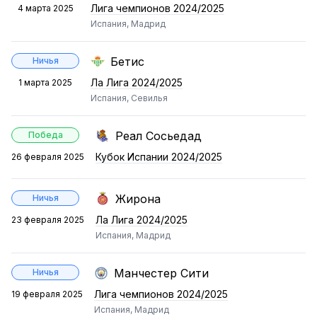
Лига чемпионов 2024/2025
4 марта 2025
Испания, Мадрид
Бетис
Ничья
Ла Лига 2024/2025
1 марта 2025
Испания, Севилья
Реал Сосьедад
Победа
Кубок Испании 2024/2025
26 февраля 2025
Жирона
Ничья
Ла Лига 2024/2025
23 февраля 2025
Испания, Мадрид
Манчестер Сити
Ничья
Лига чемпионов 2024/2025
19 февраля 2025
Испания, Мадрид