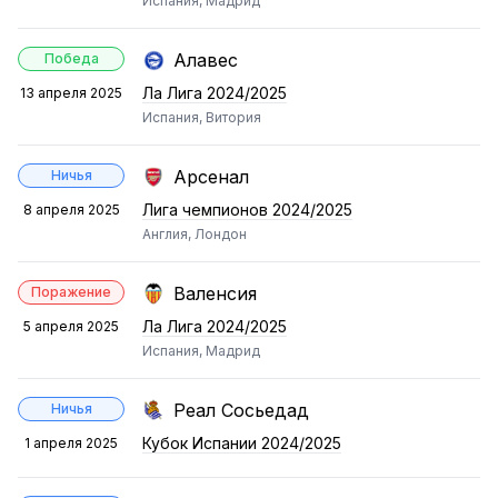
Испания, Мадрид
Алавес
Победа
Ла Лига 2024/2025
13 апреля 2025
Испания, Витория
Арсенал
Ничья
Лига чемпионов 2024/2025
8 апреля 2025
Англия, Лондон
Валенсия
Поражение
Ла Лига 2024/2025
5 апреля 2025
Испания, Мадрид
Реал Сосьедад
Ничья
Кубок Испании 2024/2025
1 апреля 2025