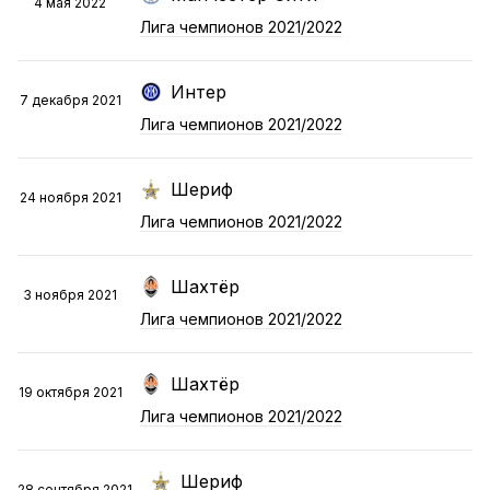
4 мая 2022
Лига чемпионов 2021/2022
Интер
7 декабря 2021
Лига чемпионов 2021/2022
Шериф
24 ноября 2021
Лига чемпионов 2021/2022
Шахтёр
3 ноября 2021
Лига чемпионов 2021/2022
Шахтёр
19 октября 2021
Лига чемпионов 2021/2022
Шериф
28 сентября 2021