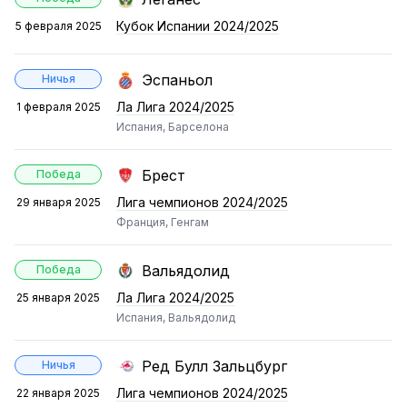
Кубок Испании 2024/2025
5 февраля 2025
Эспаньол
Ничья
Ла Лига 2024/2025
1 февраля 2025
Испания, Барселона
Брест
Победа
Лига чемпионов 2024/2025
29 января 2025
Франция, Генгам
Вальядолид
Победа
Ла Лига 2024/2025
25 января 2025
Испания, Вальядолид
Ред Булл Зальцбург
Ничья
Лига чемпионов 2024/2025
22 января 2025