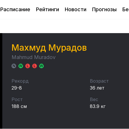
Расписание
Рейтинги
Новости
Прогнозы
Бе
Махмуд Мурадов
Mahmud Muradov
N
W
L
L
W
Рекорд
Возраст
29-8
36 лет
Рост
Вес
188 см
83.9 кг