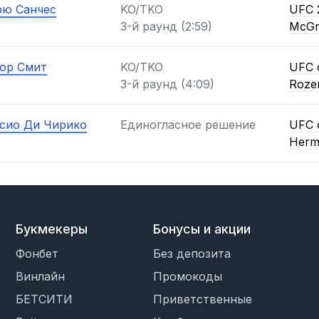
ю Санчес
KO/TKO
UFC 2
3-й раунд (2:59)
McGr
ор Смит
KO/TKO
UFC 
3-й раунд (4:09)
Rozen
сио Ди Чирико
Единогласное решение
UFC 
Herm
Букмекеры
Бонусы и акции
Фонбет
Без депозита
Винлайн
Промокоды
БЕТСИТИ
Приветственные