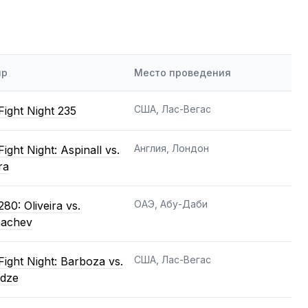
ир
Место проведения
США, Лас-Вегас
ight Night 235
Англия, Лондон
ight Night: Aspinall vs.
ra
ОАЭ, Абу-Даби
80: Oliveira vs.
achev
США, Лас-Вегас
ight Night: Barboza vs.
adze