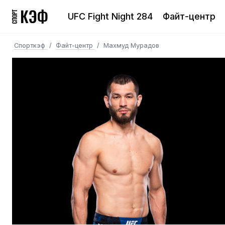
UFC Fight Night 284
Файт-центр
Спорткэф
/
Файт-центр
/
Махмуд Мурадов