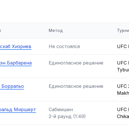
к
Метод
Турн
схаб Хизриев
Не состоялся
UFC F
эн Барбарена
Единогласное решение
UFC F
Tybu
 Борральо
Единогласное решение
UFC 2
Makh
ральд Миршерт
Сабмишен
UFC F
2-й раунд (1:49)
Chik