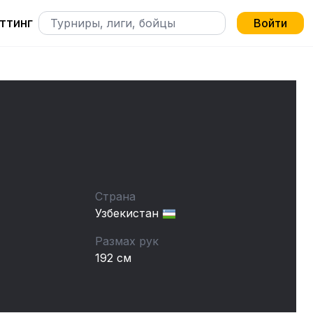
ттинг
Войти
Страна
Узбекистан
Размах рук
192 см