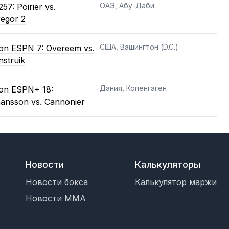
ОАЭ, Абу-Даби
57: Poirier vs.
egor 2
США, Вашингтон (D.C.)
on ESPN 7: Overeem vs.
struik
Дания, Копенгаген
on ESPN+ 18:
ansson vs. Cannonier
Новости
Калькуляторы
Новости бокса
Калькулятор маржи
Новости MMA