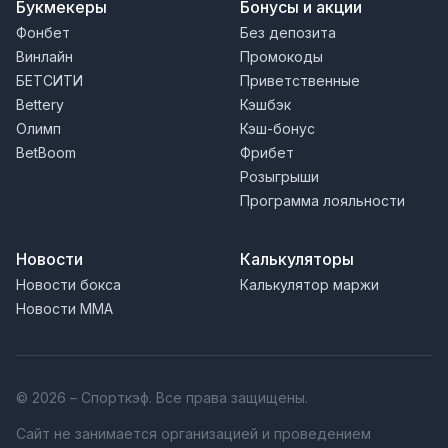
Букмекеры
Бонусы и акции
Фонбет
Без депозита
Винлайн
Промокоды
БЕТСИТИ
Приветственные
Bettery
Кэшбэк
Олимп
Кэш-бонус
BetBoom
Фрибет
Розыгрыши
Программа лояльности
Новости
Калькуляторы
Новости бокса
Калькулятор маржи
Новости MMA
© 2026 – Спорткэф. Все права защищены.
Сайт не занимается организацией и проведением