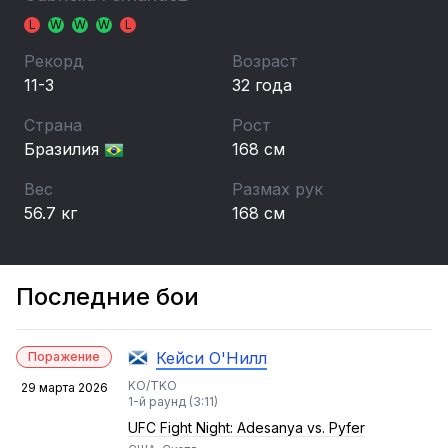
L
W
W
W
L
Рекорд
Возраст
11-3
32 года
Страна
Рост
Бразилия
168 см
Вес
Размах рук
56.7 кг
168 см
Последние бои
Кейси О'Нилл
Поражение
KO/TKO
29 марта 2026
1-й раунд (3:11)
UFC Fight Night: Adesanya vs. Pyfer