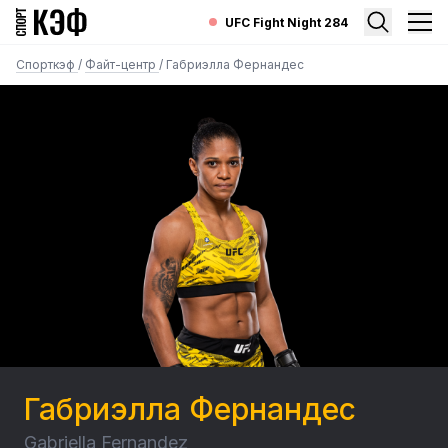
UFC Fight Night 284
Спорткэф
/
Файт-центр
/
Габриэлла Фернандес
Габриэлла Фернандес
Gabriella Fernandez