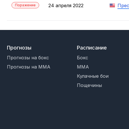
24 апреля 2022
Прес
Поражение
Прогнозы
Расписание
Прогнозы на бокс
Бокс
Прогнозы на MMA
MMA
Кулачные бои
Пощечины