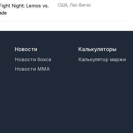
США, Лас-Вегас
ight Night: Lemos vs.
ade
Новости
Калькуляторы
Новости бокса
Калькулятор маржи
Новости MMA