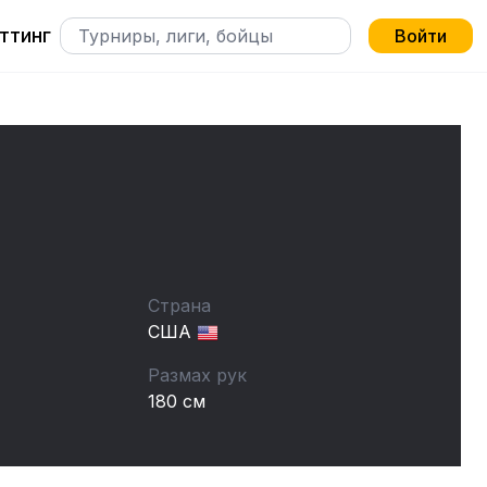
ттинг
Войти
Страна
США
Размах рук
180 см