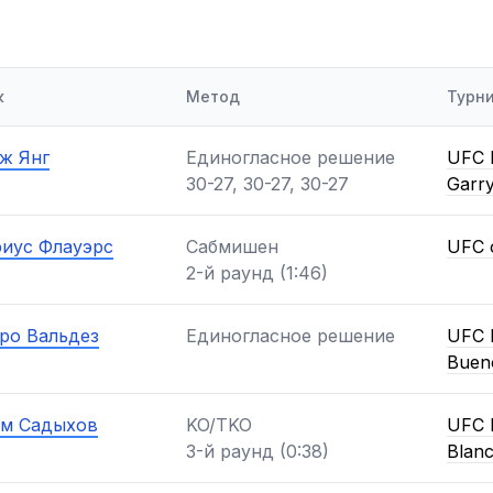
к
Метод
Турн
ж Янг
Единогласное решение
UFC F
30-27, 30-27, 30-27
Garry
иус Флауэрс
Сабмишен
UFC 
2-й раунд (1:46)
ро Вальдез
Единогласное решение
UFC F
Bueno
м Садыхов
KO/TKO
UFC F
3-й раунд (0:38)
Blanc