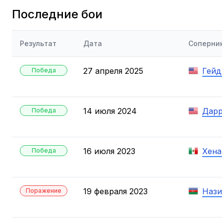
Последние бои
Результат
Дата
Соперни
27 апреля 2025
Гейд
Победа
14 июля 2024
Дарр
Победа
16 июля 2023
Хена
Победа
19 февраля 2023
Нази
Поражение