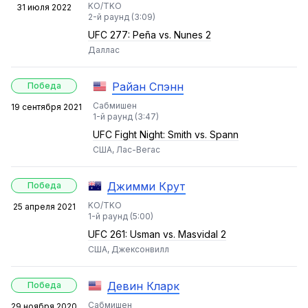
KO/TKO
31 июля 2022
2-й раунд (3:09)
UFC 277: Peña vs. Nunes 2
Даллас
Райан Спэнн
Победа
Сабмишен
19 сентября 2021
1-й раунд (3:47)
UFC Fight Night: Smith vs. Spann
США, Лас-Вегас
Джимми Крут
Победа
KO/TKO
25 апреля 2021
1-й раунд (5:00)
UFC 261: Usman vs. Masvidal 2
США, Джексонвилл
Девин Кларк
Победа
Сабмишен
29 ноября 2020