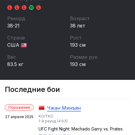
L
L
L
W
L
Рекорд
Возраст
38-21
38 лет
Страна
Рост
США
193 см
Вес
Размах рук
83.5 кг
193 см
Последние бои
Чжан Минъян
Поражение
KO/TKO
27 апреля 2025
1-й раунд (4:03)
UFC Fight Night: Machado Garry vs. Prates