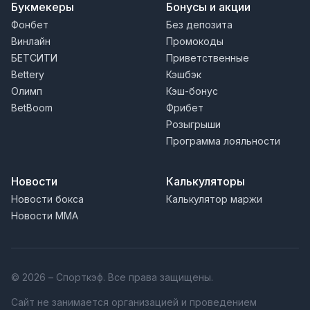
Букмекеры
Бонусы и акции
Фонбет
Без депозита
Винлайн
Промокоды
БЕТСИТИ
Приветственные
Bettery
Кэшбэк
Олимп
Кэш-бонус
BetBoom
Фрибет
Розыгрыши
Программа лояльности
Новости
Калькуляторы
Новости бокса
Калькулятор маржи
Новости MMA
© 2026 – Спорткэф. Все права защищены.
Сайт не занимается организацией и проведением