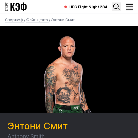
UFC Fight Night 284
Спорткэф
/
Файт-центр
/
Энтони Смит
Энтони Смит
Anthony Smith