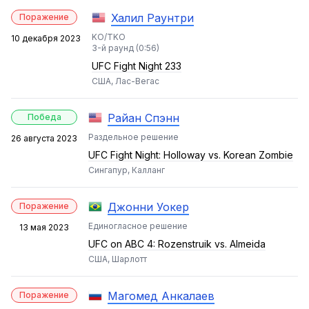
Халил Раунтри
Поражение
KO/TKO
10 декабря 2023
3-й раунд (0:56)
UFC Fight Night 233
США, Лас-Вегас
Райан Спэнн
Победа
Раздельное решение
26 августа 2023
UFC Fight Night: Holloway vs. Korean Zombie
Сингапур, Калланг
Джонни Уокер
Поражение
Единогласное решение
13 мая 2023
UFC on ABC 4: Rozenstruik vs. Almeida
США, Шарлотт
Магомед Анкалаев
Поражение