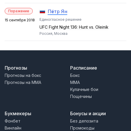
Пётр Ян
Поражение
Единогласное решение
15 сентября 2018
UFC Fight Night 136: Hunt vs. Oleinik
Россия, Москва
Прогнозы
Расписание
Прогнозы на бокс
Бокс
Прогнозы на MMA
MMA
Кулачные бои
Пощечины
Букмекеры
Бонусы и акции
Фонбет
Без депозита
Винлайн
Промокоды