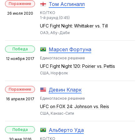
Том Аспиналл
Поражение
KO/TKO
26 июля 2020
1-й раунд (0:45)
UFC Fight Night: Whittaker vs. Till
ОАЭ, Абу-Даби
Марсел Фортуна
Победа
Единогласное решение
12 ноября 2017
UFC Fight Night 120: Poirier vs. Pettis
США, Норфолк
Девин Кларк
Поражение
Единогласное решение
16 апреля 2017
UFC on FOX 24: Johnson vs. Reis
США, Канзас-Сити
Альберто Уда
Победа
KO/TKO
30 мая 2016