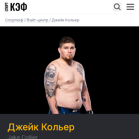
Спорткэф
/
Файт-центр
/
Джейк Кольер
Джейк Кольер
Jake Collier