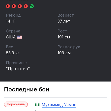
L
L
L
L
W
Рекорд
Возраст
14-11
37 лет
Страна
Рост
США
191 см
Вес
Размах рук
83.9 кг
199 см
Прозвище
"Прототип"
Последние бои
Мухаммед Усман
Поражение