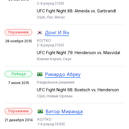
2-й раунд (1:06)
UFC Fight Night 88: Almeida vs. Garbrandt
США, Лас-Вегас
Донг И Ян
Поражение
KO/TKO
28 ноября 2015
2-й раунд (1:50)
UFC Fight Night 79: Henderson vs. Masvidal
Южная Корея, Сеул
Рикардо Абреу
Победа
Раздельное решение
7 июня 2015
UFC Fight Night 68: Boetsch vs. Henderson
США, Новый Орлеан
Витор Миранда
Поражение
KO/TKO
21 декабря 2014
1-й раунд (4:59)