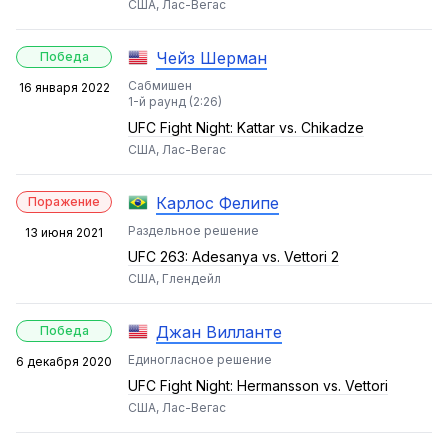
США, Лас-Вегас
Чейз Шерман
Победа
Сабмишен
16 января 2022
1-й раунд (2:26)
UFC Fight Night: Kattar vs. Chikadze
США, Лас-Вегас
Карлос Фелипе
Поражение
Раздельное решение
13 июня 2021
UFC 263: Adesanya vs. Vettori 2
США, Глендейл
Джан Вилланте
Победа
Единогласное решение
6 декабря 2020
UFC Fight Night: Hermansson vs. Vettori
США, Лас-Вегас