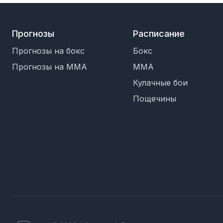
Прогнозы
Расписание
Прогнозы на бокс
Бокс
Прогнозы на MMA
MMA
Кулачные бои
Пощечины