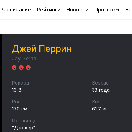
Расписание
Рейтинги
Новости
Прогнозы
Бе
Джей Перрин
Jay Perrin
L
L
L
Рекорд
Возраст
13-8
33 года
Рост
Вес
170 см
61.7 кг
Прозвище
"Джокер"