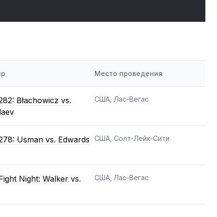
ир
Место проведения
США, Лас-Вегас
82: Błachowicz vs.
laev
США, Солт-Лейк-Сити
278: Usman vs. Edwards
США, Лас-Вегас
ight Night: Walker vs.