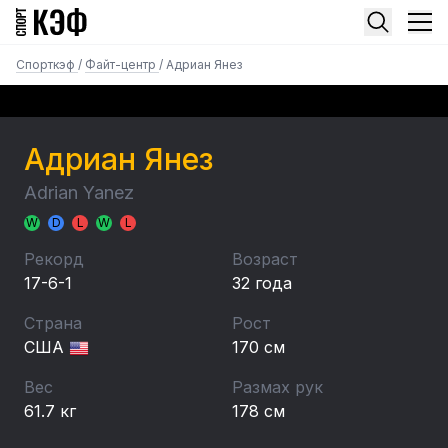
Спорткэф
/
Файт-центр
/
Адриан Янез
Адриан Янез
Adrian Yanez
W
D
L
W
L
Рекорд
Возраст
17-6-1
32 года
Страна
Рост
США
170 см
Вес
Размах рук
61.7 кг
178 см