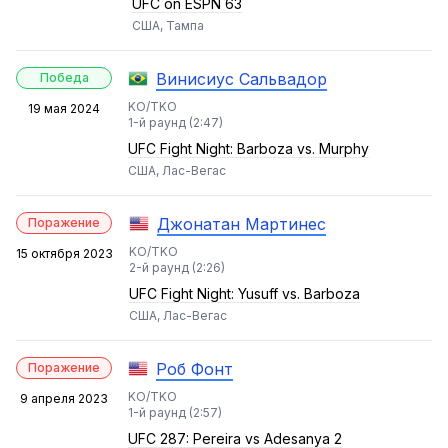
UFC on ESPN 63
США, Тампа
Винисиус Сальвадор
Победа
KO/TKO
19 мая 2024
1-й раунд (2:47)
UFC Fight Night: Barboza vs. Murphy
США, Лас-Вегас
Джонатан Мартинес
Поражение
KO/TKO
15 октября 2023
2-й раунд (2:26)
UFC Fight Night: Yusuff vs. Barboza
США, Лас-Вегас
Роб Фонт
Поражение
KO/TKO
9 апреля 2023
1-й раунд (2:57)
UFC 287: Pereira vs Adesanya 2