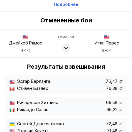
Подробнее
Отмененные бои
Отменен
Джейкоб Рамос
Итан Перес
4-1-1
8-0-1
Результаты взвешивания
Эдгар Берланга
76,47 кг
Стивен Батлер
76,38 кг
Ричардсон Хитчинс
66,58 кг
Рикардо Салас
66,22 кг
Сергей Деревянченко
72,48 кг
Джалил Хакетт
71,48 кг