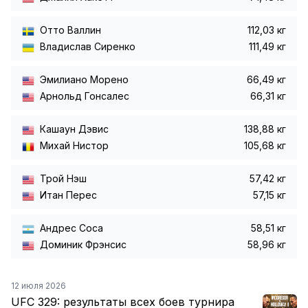
Отто Валлин
112,03 кг
Владислав Сиренко
111,49 кг
Эмилиано Морено
66,49 кг
Арнольд Гонсалес
66,31 кг
Кашаун Дэвис
138,88 кг
Михай Нистор
105,68 кг
Трой Нэш
57,42 кг
Итан Перес
57,15 кг
Андрес Соса
58,51 кг
Доминик Фрэнсис
58,96 кг
12 июля 2026
UFC 329: результаты всех боев турнира