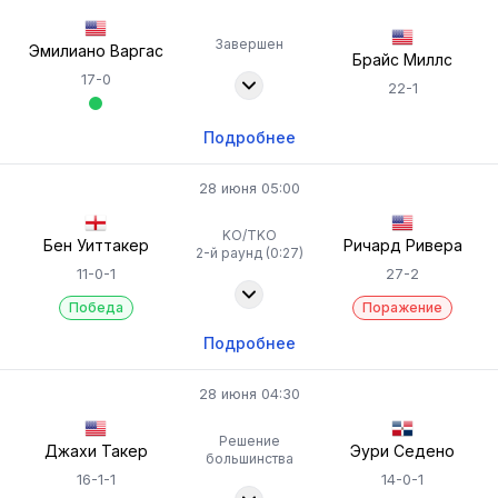
Завершен
Эмилиано Варгас
Брайс Миллс
17-0
22-1
Подробнее
28 июня 05:00
KO/TKO
Бен Уиттакер
Ричард Ривера
2-й раунд (0:27)
11-0-1
27-2
Победа
Поражение
Подробнее
28 июня 04:30
Решение
Джахи Такер
Эури Седено
большинства
16-1-1
14-0-1