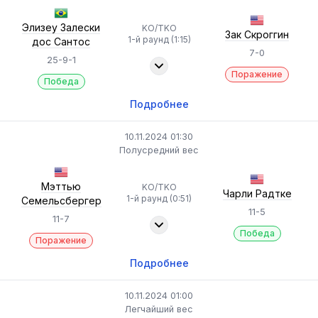
Элизеу Залески
KO/TKO
Зак Скроггин
1-й раунд (1:15)
дос Сантос
7-0
25-9-1
Поражение
Победа
Подробнее
10.11.2024 01:30
Полусредний вес
Мэттью
KO/TKO
Чарли Радтке
1-й раунд (0:51)
Семельсбергер
11-5
11-7
Победа
Поражение
Подробнее
10.11.2024 01:00
Легчайший вес