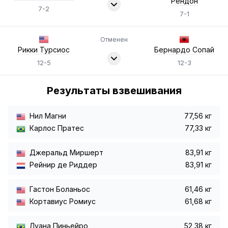
Рендон
7-2
7-1
Отменен
Рикки Турсиос
Бернардо Сопай
12-5
12-3
Результаты взвешивания
Нил Магни
77,56 кг
Карлос Пратес
77,33 кг
Джеральд Миршерт
83,91 кг
Рейнир де Риддер
83,91 кг
Гастон Боланьос
61,46 кг
Кортавиус Ромиус
61,68 кг
Луана Пиньейро
52,38 кг