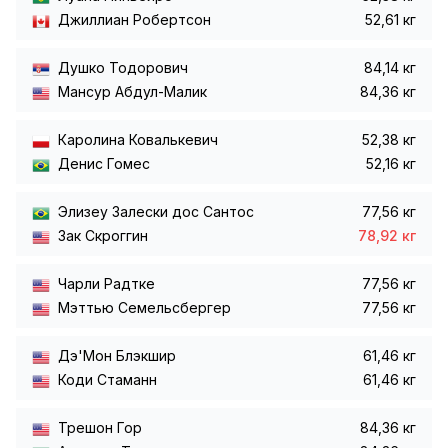
Джиллиан Робертсон
52,61 кг
Душко Тодорович
84,14 кг
Мансур Абдул-Малик
84,36 кг
Каролина Ковалькевич
52,38 кг
Денис Гомес
52,16 кг
Элизеу Залески дос Сантос
77,56 кг
Зак Скроггин
78,92 кг
Чарли Радтке
77,56 кг
Мэттью Семельсбергер
77,56 кг
Дэ'Мон Блэкшир
61,46 кг
Коди Стаманн
61,46 кг
Трешон Гор
84,36 кг