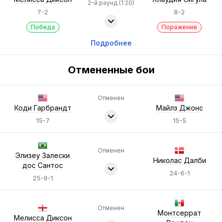
2-й раунд (1:20)
7-2
8-2
Победа
Поражение
Подробнее
Отмененные бои
Отменен
Коди Гарбрандт
Майлз Джонс
15-7
15-5
Отменен
Элизеу Залески
Николас Далби
дос Сантос
24-6-1
25-9-1
Отменен
Монтсеррат
Мелисса Диксон