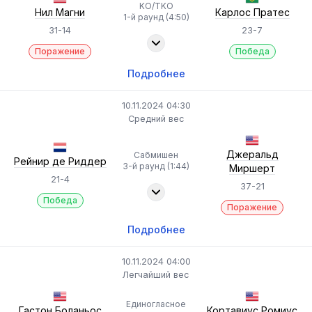
KO/TKO
Нил Магни
Карлос Пратес
1-й раунд (4:50)
31-14
23-7
Поражение
Победа
Подробнее
10.11.2024 04:30
Средний вес
Джеральд
Сабмишен
Рейнир де Риддер
3-й раунд (1:44)
Миршерт
21-4
37-21
Победа
Поражение
Подробнее
10.11.2024 04:00
Легчайший вес
Единогласное
Гастон Боланьос
Кортавиус Ромиус