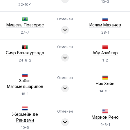
10-3
22-10-1
Отменен
Мишель Празерес
Ислам Махачев
27-7
28-1
Отменен
Сияр Бахадурзада
Абу Азайтар
24-8-2
1-2
Отменен
Забит
Ник Хейн
Магомедшарипов
14-5-1
18-1
Отменен
Жермейн де
Марион Рено
Рандами
9-8-1
10-5