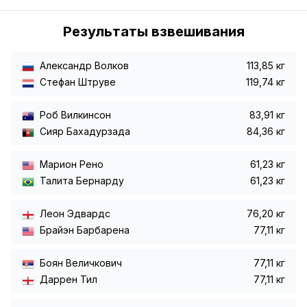
Результаты взвешивания
Александр Волков
113,85 кг
Стефан Штруве
119,74 кг
Роб Вилкинсон
83,91 кг
Сияр Бахадурзада
84,36 кг
Марион Рено
61,23 кг
Талита Бернарду
61,23 кг
Леон Эдвардс
76,20 кг
Брайэн Барбарена
77,11 кг
Боян Величкович
77,11 кг
Даррен Тил
77,11 кг