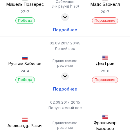
Сабмишен
Мишель Празерес
Мадс Барнелл
3-й раунд (1:26)
27-7
20-7
Победа
Поражение
Подробнее
02.09.2017 20:45
Легкий вес
Единогласное
Рустам Хабилов
Дез Грин
решение
24-4
25-8
Победа
Поражение
Подробнее
02.09.2017 20:15
Полутяжелый вес
Франсимар
Единогласное
Александр Ракич
решение
Барросо