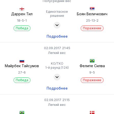
Полусредний вес
Единогласное
Даррен Тил
Боян Величкович
решение
18-5-1
25-13-2
Победа
Поражение
Подробнее
02.09.2017 21:45
Легкий вес
KO/TKO
Майрбек Тайсумов
Фелипе Силва
1-й раунд (1:24)
27-6
9-5
Победа
Поражение
Подробнее
02.09.2017 21:15
Легкий вес