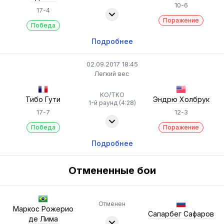
10-6
17-4
Поражение
Победа
Подробнее
02.09.2017 18:45
Легкий вес
KO/TKO
Тибо Гути
Эндрю Холбрук
1-й раунд (4:28)
17-7
12-3
Победа
Поражение
Подробнее
Отмененные бои
Отменен
Маркос Рожерио
Сапарбег Сафаров
де Лима