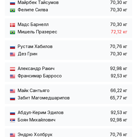
Майрбек Тайсумов
70,30 кг
Фелипе Силва
70,30 кг
Мадс Барнелл
70,30 кг
Мишель Празерес
72,12 кг
Рустам Хабилов
70,76 кг
Дез Грин
70,30 кг
Александр Ракич
92,98 кг
Франсимар Барросо
92,53 кг
Майк Сантьяго
66,22 кг
Забит Магомедшарипов
65,77 кг
Абдул-Керим Эдилов
92,53 кг
Боян Михайлович
92,98 кг
Эндрю Холбрук
70,76 кг