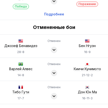
Поражение
Победа
Подробнее
Отмененные бои
Отменен
Джозеф Бенавидез
Бен Нгуэн
28-8
16-9
Отменен
Варлей Алвес
Киичи Кунимото
14-8
21-12-2
Отменен
Тибо Гути
Дон Юн Ма
17-7
16-11-3