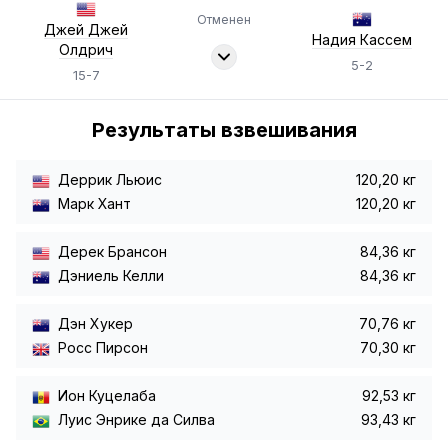
Отменен
Джей Джей
Надия Кассем
Олдрич
5-2
15-7
Результаты взвешивания
Деррик Льюис
120,20 кг
Марк Хант
120,20 кг
Дерек Брансон
84,36 кг
Дэниель Келли
84,36 кг
Дэн Хукер
70,76 кг
Росс Пирсон
70,30 кг
Ион Куцелаба
92,53 кг
Луис Энрике да Силва
93,43 кг