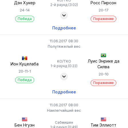
KO/TKO
Дэн Хукер
Росс Пирсон
2-й раунд (3:02)
24-14
20-17
Победа
Поражение
Подробнее
11.06.2017 08:30
Полутяжелый вес
Луис Энрике да
KO/TKO
Ион Куцелаба
1-й раунд (0:22)
Силва
20-11-1
20-10
Победа
Поражение
Подробнее
11.06.2017 08:00
Наилегчайший вес
Сабмишен
Бен Нгуэн
Тим Эллиотт
1-й раунд (0:49)