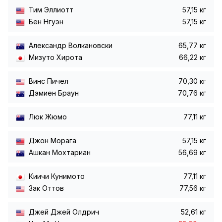
Тим Эллиотт
57,15 кг
Бен Нгуэн
57,15 кг
Александр Волкановски
65,77 кг
Мизуто Хирота
66,22 кг
Винс Пичел
70,30 кг
Дэмиен Браун
70,76 кг
Люк Жюмо
77,11 кг
Джон Морага
57,15 кг
Ашкан Мохтариан
56,69 кг
Киичи Кунимото
77,11 кг
Зак Оттов
77,56 кг
Джей Джей Олдрич
52,61 кг