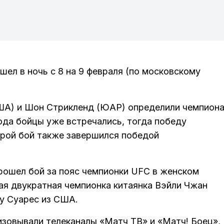
ел в ночь с 8 на 9 февраля (по московскому
ША) и Шон Стрикленд (ЮАР) определили чемпион
ода бойцы уже встречались, тогда победу
рой бой также завершился победой
прошел бой за пояс чемпионки UFC в женском
я двукратная чемпионка китаянка Вэйли Чжан
у Суарес из США.
изовывали телеканалы «Матч ТВ» и «Матч! Боец»,