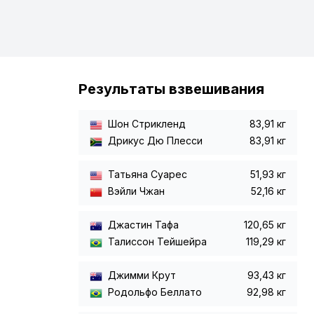
Результаты взвешивания
Шон Стрикленд
83,91 кг
Дрикус Дю Плесси
83,91 кг
а
Татьяна Суарес
51,93 кг
Вэйли Чжан
52,16 кг
Джастин Тафа
120,65 кг
Талиссон Тейшейра
119,29 кг
Джимми Крут
93,43 кг
Родольфо Беллато
92,98 кг