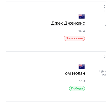
0
Джек Дженкинс
14-4
Поражение
0
Еди
Том Нолан
29
10-1
Победа