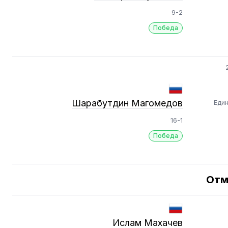
9-2
Победа
Шарабутдин Магомедов
Еди
16-1
Победа
Отм
Ислам Махачев