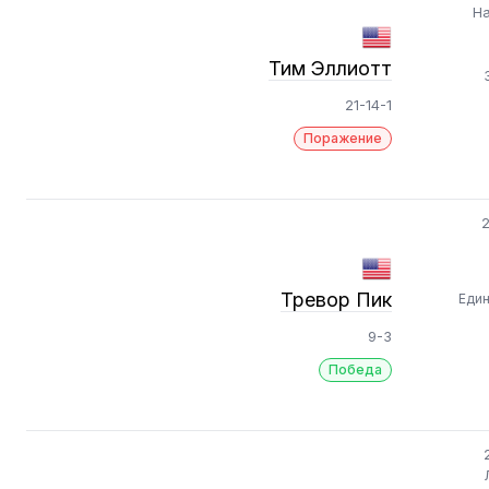
На
Тим Эллиотт
21-14-1
Поражение
2
Тревор Пик
Еди
9-3
Победа