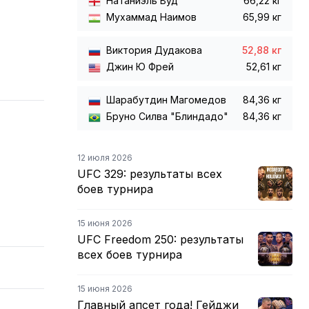
Натаниэль Вуд
66,22 кг
Мухаммад Наимов
65,99 кг
Виктория Дудакова
52,88 кг
Джин Ю Фрей
52,61 кг
Шарабутдин Магомедов
84,36 кг
Бруно Силва "Блиндадо"
84,36 кг
12 июля 2026
UFC 329: результаты всех
боев турнира
15 июня 2026
UFC Freedom 250: результаты
всех боев турнира
15 июня 2026
Главный апсет года! Гейджи