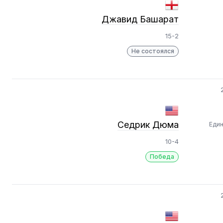
Джавид Башарат
15-2
Не состоялся
Седрик Дюма
Еди
10-4
Победа