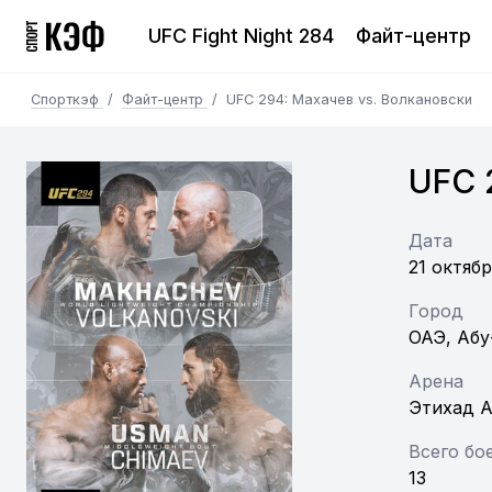
UFC Fight Night 284
Файт-центр
Спорткэф
/
Файт-центр
/
UFC 294: Махачев vs. Волкановски
UFC 
Дата
21 октябр
Город
ОАЭ, Абу
Арена
Этихад 
Всего бо
13