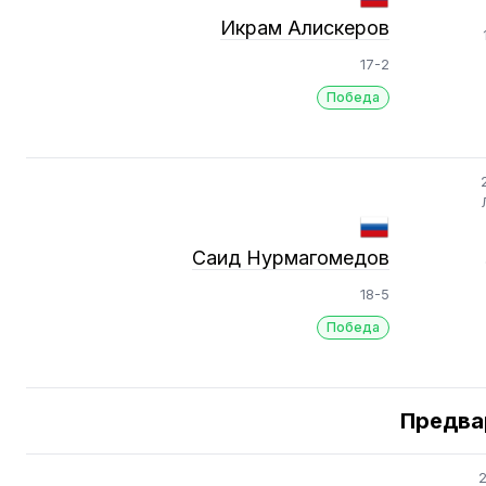
Икрам Алискеров
17-2
Победа
Саид Нурмагомедов
18-5
Победа
Предва
2