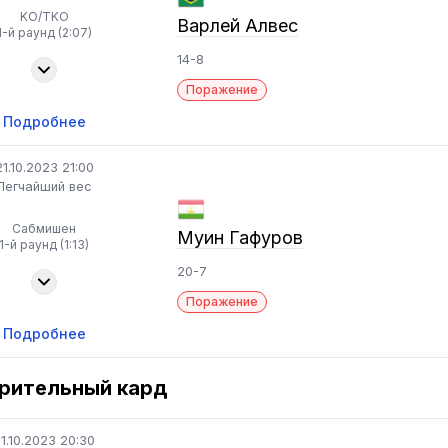
KO/TKO
Варлей Алвес
1-й раунд (2:07)
14-8
Поражение
Подробнее
21.10.2023 21:00
Легчайший вес
Сабмишен
Муин Гафуров
1-й раунд (1:13)
20-7
Поражение
Подробнее
рительный кард
1.10.2023 20:30