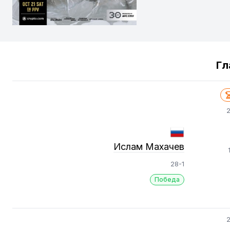
Гл
2
Ислам Махачев
28-1
Победа
2