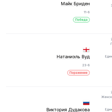
Майк Бриден
11-6
Победа
Натаниэль Вуд
Еди
23-6
Поражение
Женск
Виктория Дудакова
Еди