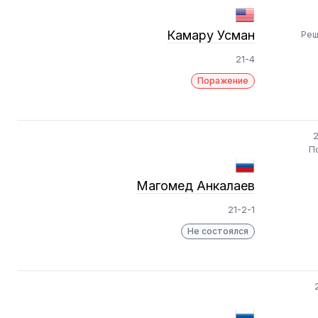
Камару Усман
Реш
21-4
Поражение
2
П
Магомед Анкалаев
21-2-1
Не состоялся