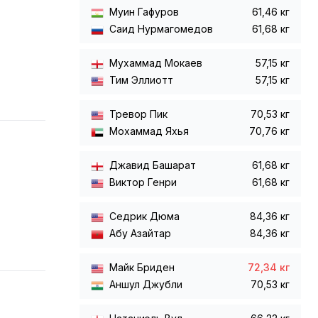
Муин Гафуров
61,46 кг
Саид Нурмагомедов
61,68 кг
Мухаммад Мокаев
57,15 кг
Тим Эллиотт
57,15 кг
Тревор Пик
70,53 кг
Мохаммад Яхья
70,76 кг
Джавид Башарат
61,68 кг
Виктор Генри
61,68 кг
Седрик Дюма
84,36 кг
Абу Азайтар
84,36 кг
Майк Бриден
72,34 кг
Аншул Джубли
70,53 кг