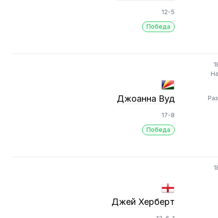
12-5
Победа
1
На
Джоанна Вуд
Ра
17-8
Победа
1
Джей Херберт