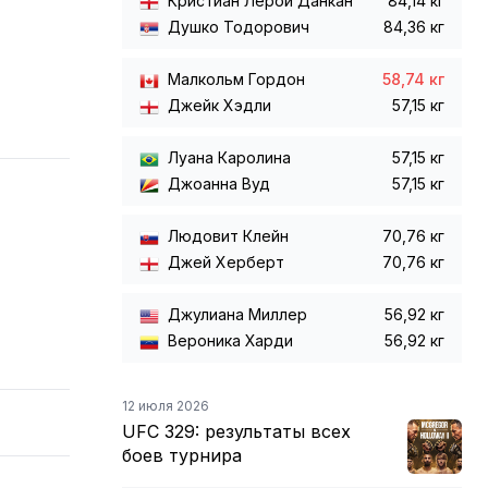
Кристиан Лерой Данкан
84,14 кг
Душко Тодорович
84,36 кг
Малкольм Гордон
58,74 кг
Джейк Хэдли
57,15 кг
Луана Каролина
57,15 кг
Джоанна Вуд
57,15 кг
Людовит Клейн
70,76 кг
Джей Херберт
70,76 кг
Джулиана Миллер
56,92 кг
Вероника Харди
56,92 кг
12 июля 2026
UFC 329: результаты всех
боев турнира