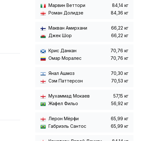
Марвин Веттори
84,14 кг
Роман Долидзе
84,36 кг
Макван Амирхани
66,22 кг
Джек Шор
66,22 кг
Крис Данкан
70,76 кг
Омар Моралес
70,76 кг
Янал Ашмоз
70,30 кг
Сэм Паттерсон
70,53 кг
Мухаммад Мокаев
57,15 кг
Жафел Фильо
56,92 кг
Лерон Мёрфи
65,99 кг
Габриэль Сантос
65,99 кг