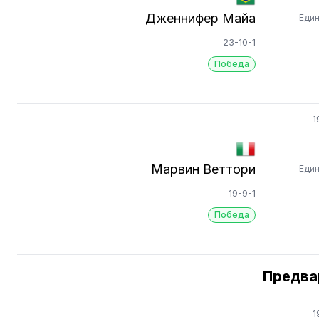
Дженнифер Майа
Еди
23-10-1
Победа
1
Марвин Веттори
Еди
19-9-1
Победа
Предва
1