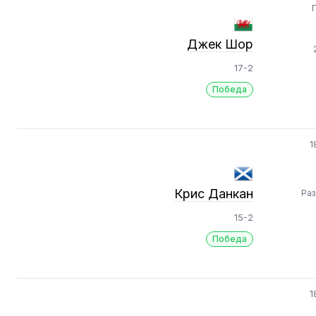
Джек Шор
17-2
Победа
1
Крис Данкан
Ра
15-2
Победа
1