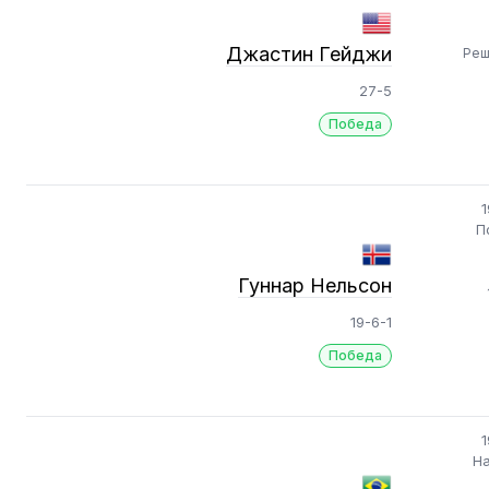
Джастин Гейджи
Реш
27-5
Победа
1
П
Гуннар Нельсон
19-6-1
Победа
1
На