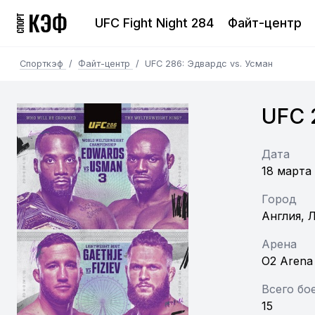
UFC Fight Night 284
Файт-центр
Спорткэф
/
Файт-центр
/
UFC 286: Эдвардс vs. Усман
UFC 
Дата
18 марта
Город
Англия, 
Арена
O2 Arena
Всего бо
15