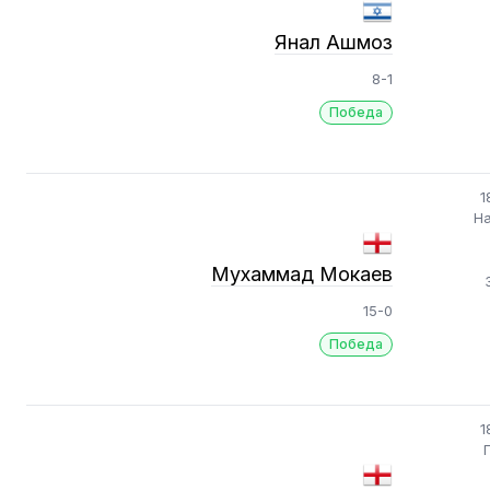
Янал Ашмоз
8-1
Победа
1
На
Мухаммад Мокаев
15-0
Победа
1