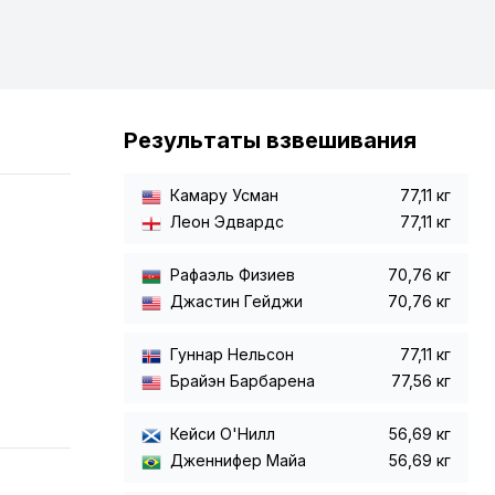
Результаты взвешивания
Камару Усман
77,11 кг
Леон Эдвардс
77,11 кг
Рафаэль Физиев
70,76 кг
Джастин Гейджи
70,76 кг
Гуннар Нельсон
77,11 кг
Брайэн Барбарена
77,56 кг
Кейси О'Нилл
56,69 кг
Дженнифер Майа
56,69 кг