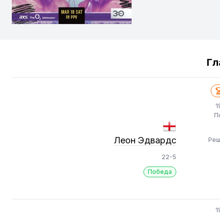
Гл
1
П
Леон Эдвардс
Реш
22-5
Победа
1