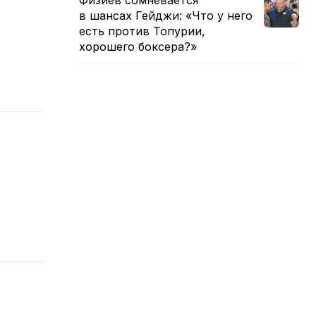
Физиев сомневается
в шансах Гейджи: «Что у него
есть против Топурии,
хорошего боксера?»