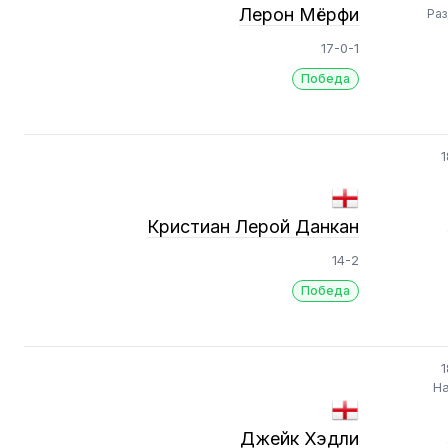
Лерон Мёрфи
Ра
17-0-1
Победа
1
Кристиан Лерой Данкан
14-2
Победа
1
На
Джейк Хэдли