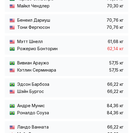
Майкл Чендлер
70,30 кг
Бенеил Дариуш
70,76 кг
Тони Фергюсон
70,76 кг
Мэтт Шнелл
61,68 кг
Рожерио Бонторин
62,14 кг
Вивиан Араужо
57,15 кг
Кэтлин Серминара
57,15 кг
Эдсон Барбоза
66,22 кг
Шэйн Бургос
66,22 кг
Андре Мунис
84,36 кг
Роналдо Соуза
84,36 кг
Ландо Ванната
66,22 кг