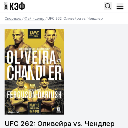
Спорткэф
/
Файт-центр
/
UFC 262: Оливейра vs. Чендлер
UFC 262: Оливейра vs. Чендлер