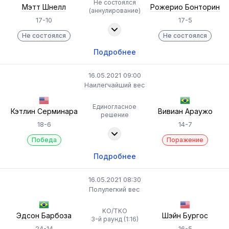
Не состоялся
Мэтт Шнелл
Рожерио Бонторин
(аннулирование)
17-10
17-5
Не состоялся
Не состоялся
Подробнее
16.05.2021 09:00
Наилегчайший вес
Единогласное
Кэтлин Серминара
Вивиан Араужо
решение
18-6
14-7
Победа
Поражение
Подробнее
16.05.2021 08:30
Полулегкий вес
KO/TKO
Эдсон Барбоза
Шэйн Бургос
3-й раунд (1:16)
24-14
16-5