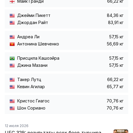
Майк Гранди
66,22 кг
Джейми Пикетт
84,36 кг
Джордан Райт
83,91 кг
Андреа Ли
57,15 кг
Антонина Шевченко
56,69 кг
Присцила Кашоэйра
57,15 кг
Джина Мазани
57,15 кг
Такер Лутц
66,22 кг
Кевин Агилар
65,77 кг
Кристос Гиагос
70,76 кг
Шон Сориано
70,76 кг
12 июля 2026
UFC 329: результаты всех боев турнира