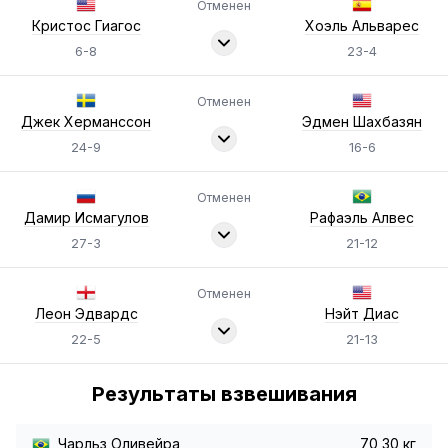
Отменен
Кристос Гиагос
Хоэль Альварес
6-8
23-4
Отменен
Джек Херманссон
Эдмен Шахбазян
24-9
16-6
Отменен
Дамир Исмагулов
Рафаэль Алвес
27-3
21-12
Отменен
Леон Эдвардс
Нэйт Диас
22-5
21-13
Результаты взвешивания
Чарльз Оливейра
70,30 кг