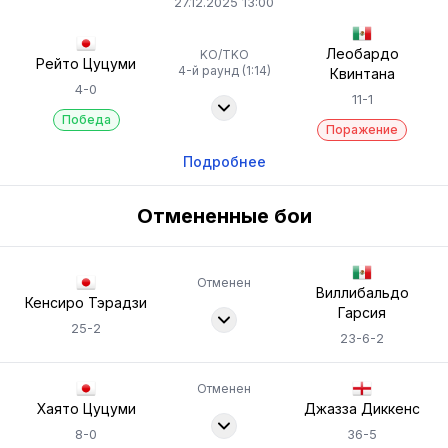
27.12.2025 13:00
Леобардо
KO/TKO
Рейто Цуцуми
4-й раунд (1:14)
Квинтана
4-0
11-1
Победа
Поражение
Подробнее
Отмененные бои
Отменен
Виллибальдо
Кенсиро Тэрадзи
Гарсия
25-2
23-6-2
Отменен
Хаято Цуцуми
Джазза Диккенс
8-0
36-5