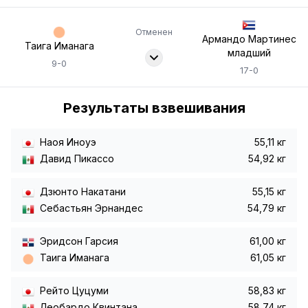
Отменен
Армандо Мартинес
Таига Иманага
младший
9-0
17-0
Результаты взвешивания
Наоя Иноуэ
55,11 кг
Давид Пикассо
54,92 кг
Дзюнто Накатани
55,15 кг
Себастьян Эрнандес
54,79 кг
Эридсон Гарсия
61,00 кг
Таига Иманага
61,05 кг
Рейто Цуцуми
58,83 кг
Леобардо Квинтана
58,74 кг