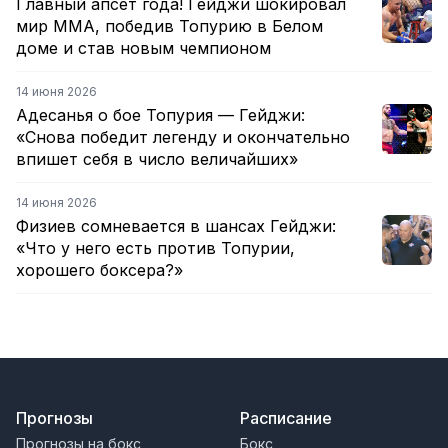
Главный апсет года! Гейджи шокировал
мир ММА, победив Топурию в Белом
доме и став новым чемпионом
14 июня 2026
Адесанья о бое Топурия — Гейджи:
«Снова победит легенду и окончательно
впишет себя в число величайших»
14 июня 2026
Физиев сомневается в шансах Гейджи:
«Что у него есть против Топурии,
хорошего боксера?»
Прогнозы
Расписание
Прогнозы на бокс
Бокс