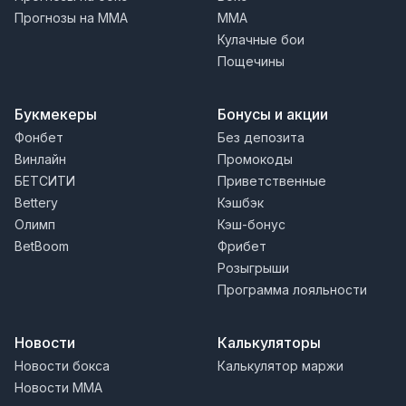
Прогнозы на MMA
MMA
Кулачные бои
Пощечины
Букмекеры
Бонусы и акции
Фонбет
Без депозита
Винлайн
Промокоды
БЕТСИТИ
Приветственные
Bettery
Кэшбэк
Олимп
Кэш-бонус
BetBoom
Фрибет
Розыгрыши
Программа лояльности
Новости
Калькуляторы
Новости бокса
Калькулятор маржи
Новости MMA