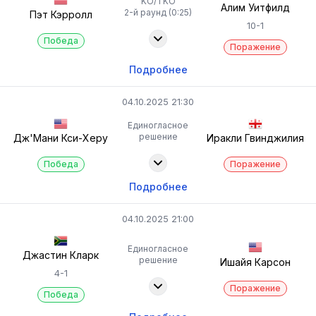
KO/TKO
Алим Уитфилд
2-й раунд (0:25)
Пэт Кэрролл
10-1
Победа
Поражение
Подробнее
04.10.2025 21:30
Единогласное
решение
Дж'Мани Кси-Херу
Иракли Гвинджилия
Победа
Поражение
Подробнее
04.10.2025 21:00
Единогласное
Джастин Кларк
решение
Ишайя Карсон
4-1
Поражение
Победа