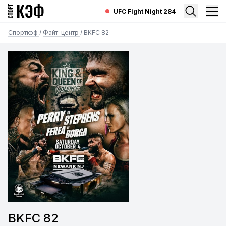
UFC Fight Night 284
Спорткэф
/
Файт-центр
/
BKFC 82
BKFC 82