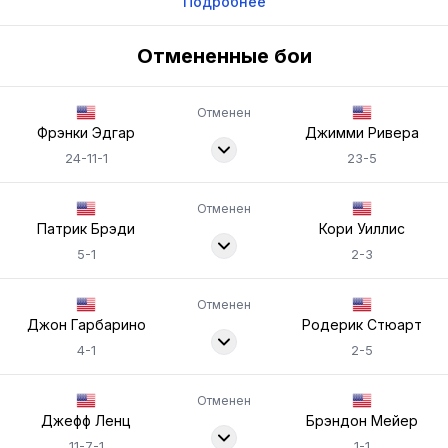
Подробнее
Отмененные бои
Отменен
Фрэнки Эдгар
Джимми Ривера
24-11-1
23-5
Отменен
Патрик Брэди
Кори Уиллис
5-1
2-3
Отменен
Джон Гарбарино
Родерик Стюарт
4-1
2-5
Отменен
Джефф Ленц
Брэндон Мейер
11-7-1
1-1